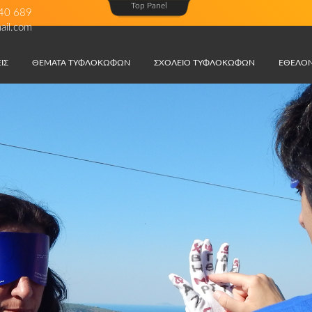
Top Panel
40 689
mail.com
ΙΣ
ΘΕΜΑΤΑ ΤΥΦΛΟΚΩΦΩΝ
ΣΧΟΛΕΙΟ ΤΥΦΛΟΚΩΦΩΝ
ΕΘΕΛΟΝ