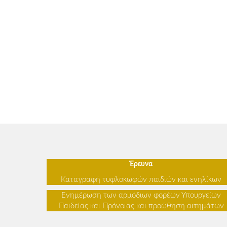
Έρευνα
Καταγραφή τυφλοκωφών παιδιών και ενηλίκων
Ενημέρωση των αρμόδιων φορέων Υπουργείων
Παιδείας και Πρόνοιας και προώθηση αιτημάτων