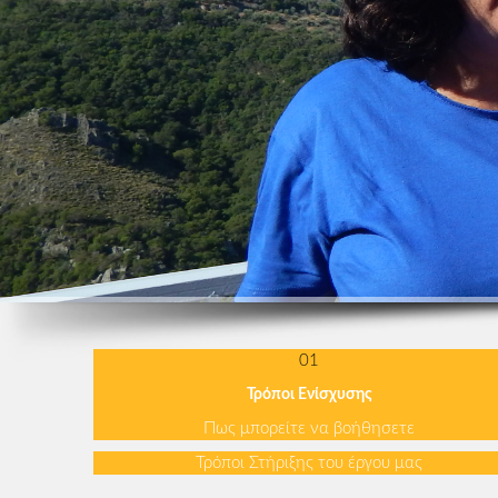
01
Τρόποι Ενίσχυσης
Πως μπορείτε να βοήθησετε
Τρόποι Στήριξης του έργου μας