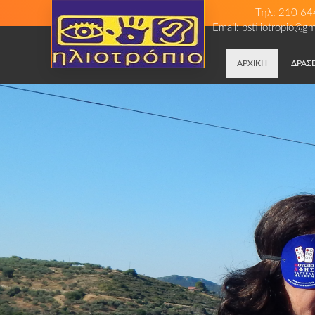
Τηλ: 210 64
Email: pstiliotropio@g
ΑΡΧΙΚΗ
ΔΡΑΣΕ