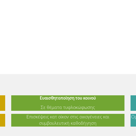
Ευαισθητοποίηση του κοινού
Σε θέματα τυφλοκώφωσης
Επισκέψεις κατ οίκον στις οικογένειες και
Ορ
συμβουλευτική καθοδήγηση