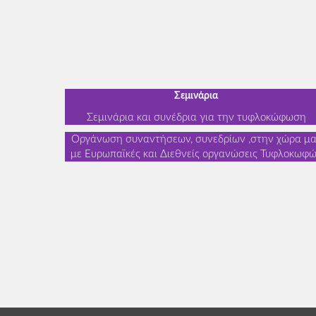
Σεμινάρια
Σεμινάρια και συνέδρια για την τυφλοκώφωση
Οργάνωση συναντήσεων, συνεδρίων ,στην χώρα μ
με Ευρωπαϊκές και Διεθνείς οργανώσεις Τυφλοκωφ